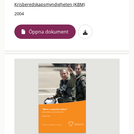
Krisberedskapsmyndigheten (KBM)
2004
Öppna dokument