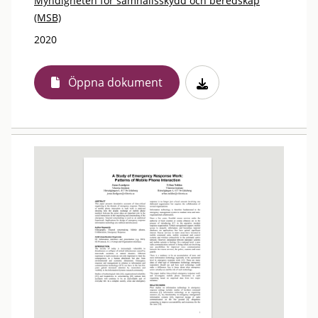
Myndigheten för samhällsskydd och beredskap
(MSB)
2020
Öppna dokument