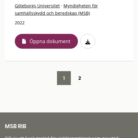
Göteborgs Universitet
·
Myndigheten för
samhällsskydd och beredskap (MSB)
2022
Öppna dokument
1
2
MSB RIB