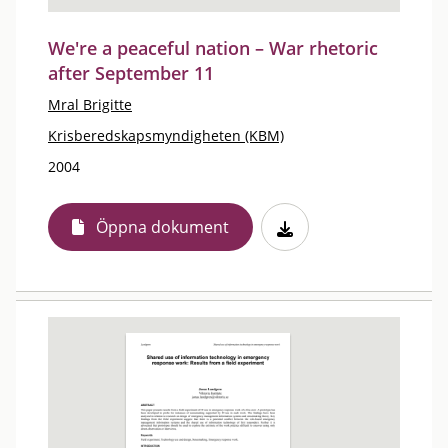
We're a peaceful nation – War rhetoric
after September 11
Mral Brigitte
Krisberedskapsmyndigheten (KBM)
2004
Öppna dokument