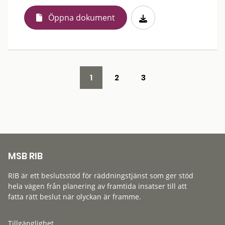
Öppna dokument
1
2
3
MSB RIB
RIB är ett beslutsstöd för räddningstjänst som ger stöd
hela vägen från planering av framtida insatser till att
fatta rätt beslut när olyckan är framme.
Tillgänglighet