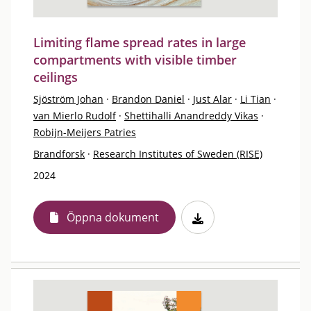
Limiting flame spread rates in large
compartments with visible timber
ceilings
Sjöström Johan
·
Brandon Daniel
·
Just Alar
·
Li Tian
·
van Mierlo Rudolf
·
Shettihalli Anandreddy Vikas
·
Robijn-Meijers Patries
Brandforsk
·
Research Institutes of Sweden (RISE)
2024
Öppna dokument