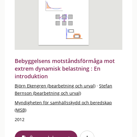
Bebyggelsens motståndsförmåga mot
extrem dynamisk belastning : En
introduktion
Björn Ekengren (bearbetning och urval)
·
Stefan
Bernson (bearbetning och urval)
Myndigheten för samhällsskydd och beredskap
(MSB)
2012