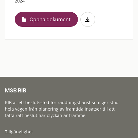
2024
Öppna dokument
MSB RIB
RIB är ett beslutsstöd för räddningstjänst som ger stöd
hela vägen från planering av framtida insatser till att
fatta rätt beslut när olyckan är framme.
Tillgänglighet