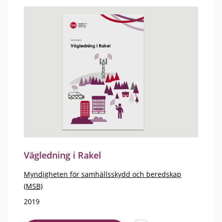
Vägledning i Rakel
Myndigheten för samhällsskydd och beredskap
(MSB)
2019