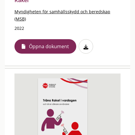
Rakel
Myndigheten för samhällsskydd och beredskap
(MSB)
2022
Öppna dokument