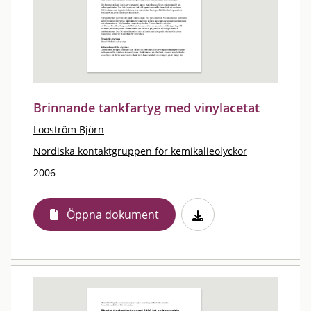
Brinnande tankfartyg med vinylacetat
Looström Björn
Nordiska kontaktgruppen för kemikalieolyckor
2006
Öppna dokument