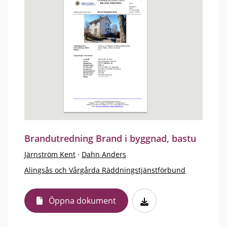
Brandutredning Brand i byggnad, bastu
Järnström Kent
·
Dahn Anders
Alingsås och Vårgårda Räddningstjänstförbund
Öppna dokument