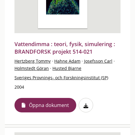
Vattendimma : teori, fysik, simulering :
BRANDFORSK projekt 514-021
Hertzberg Tommy
·
Hahne Adam
·
Josefsson Carl
·
Holmstedt Göran
·
Husted Bjarne
Sveriges Provnings- och Forskningsinstitut (SP)
2004
Öppna dokument