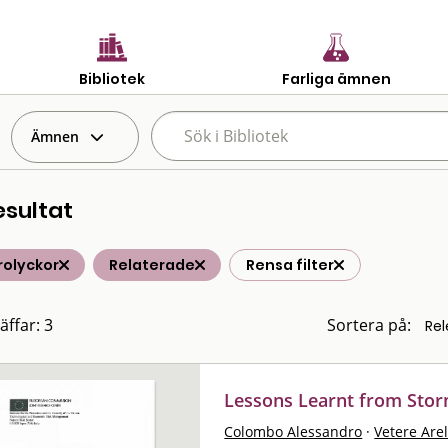
Bibliotek
Farliga ämnen
Ämnen
esultat
rolyckor
Relaterade
Rensa filter
äffar: 3
Sortera på:
Lessons Learnt from Storm
Colombo Alessandro
·
Vetere Are