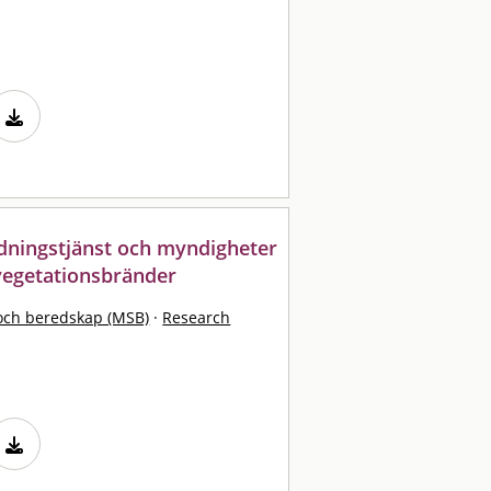
ddningstjänst och myndigheter
 vegetationsbränder
och beredskap (MSB)
·
Research