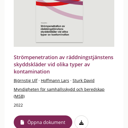
Strömpenetration av räddningstjänstens
skyddskläder vid olika typer av
kontamination
Björnstig Ulf
·
Hoffmann Lars
·
Sturk David
Myndigheten för samhällsskydd och beredskap
(MSB)
2022
Öppna dokument