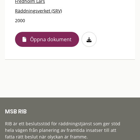
Fredholm Lars
Räddningsverket (SRV)
2000
Öppna dokument
MSB RIB
RIB är ett beslutsstöd för räddningstjänst som ger stöd
hela vägen från planering av framtida insatser till att
fatta rätt beslut när olyckan är framme.