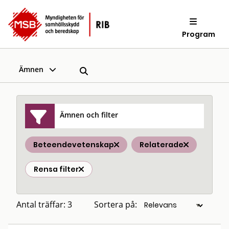
Program
Ämnen
Ämnen och filter
Beteendevetenskap
Relaterade
Rensa filter
Antal träffar: 3
Sortera på: