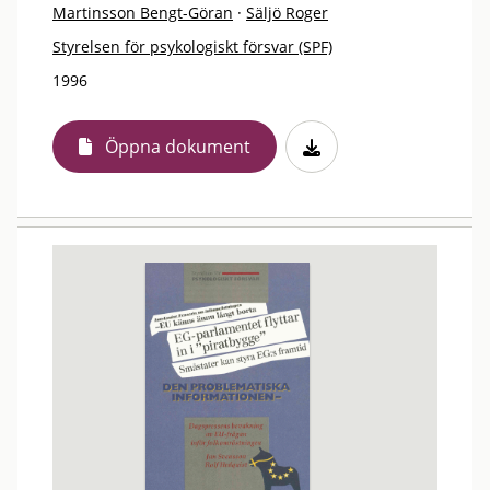
Martinsson Bengt-Göran
·
Säljö Roger
Styrelsen för psykologiskt försvar (SPF)
1996
Öppna dokument