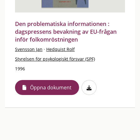
Den problematiska informationen :
dagspressens bevakning av EU-frågan
inför folkomröstningen
Svensson Jan
·
Hedquist Rolf
Styrelsen för psykologiskt försvar (SPF)
1996
Öppna dokument