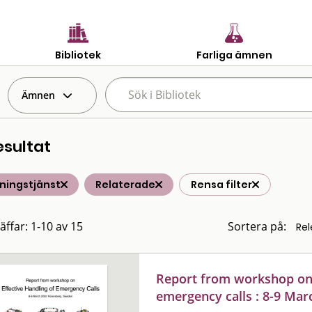
Bibliotek
Farliga ämnen
Ämnen
esultat
ningstjänst
Relaterade
Rensa filter
äffar: 1-10 av 15
Sortera på:
Report from workshop on 
emergency calls : 8-9 Ma