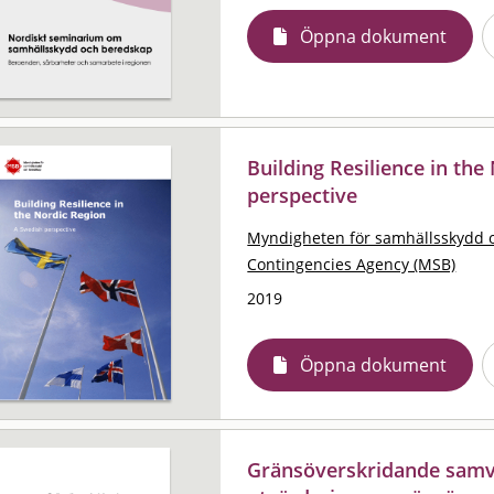
Öppna dokument
Building Resilience in the
perspective
Myndigheten för samhällsskydd 
Contingencies Agency (MSB)
2019
Öppna dokument
Gränsöverskridande samve