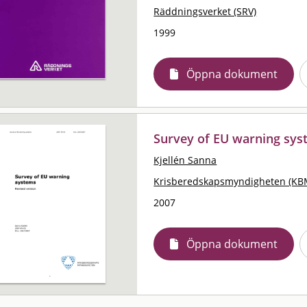
Räddningsverket (SRV)
1999
Öppna dokument
Survey of EU warning sys
Kjellén Sanna
Krisberedskapsmyndigheten (KB
2007
Öppna dokument