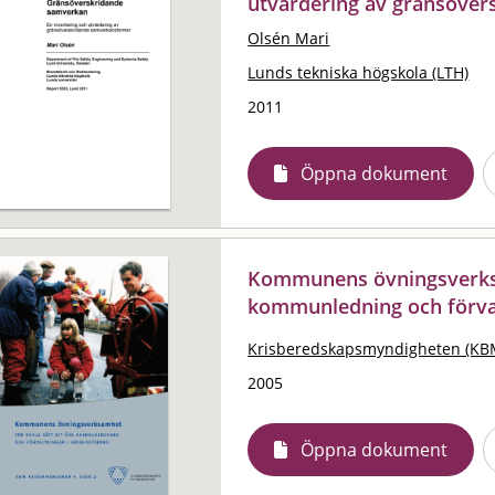
utvärdering av gränsöve
Olsén Mari
Lunds tekniska högskola (LTH)
2011
Öppna dokument
Kommunens övningsverksam
kommunledning och förval
Krisberedskapsmyndigheten (KB
2005
Öppna dokument