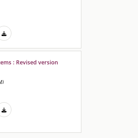
tems : Revised version
M)