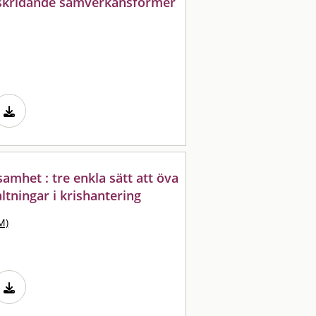
rskridande samverkansformer
het : tre enkla sätt att öva
tningar i krishantering
M)