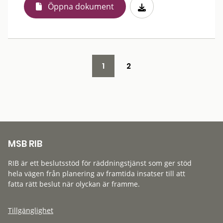
Öppna dokument
1
2
MSB RIB
RIB är ett beslutsstöd för räddningstjänst som ger stöd
hela vägen från planering av framtida insatser till att
fatta rätt beslut när olyckan är framme.
Tillgänglighet