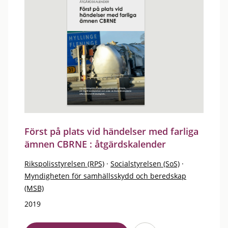
Först på plats vid händelser med farliga
ämnen CBRNE : åtgärdskalender
Rikspolisstyrelsen (RPS)
·
Socialstyrelsen (SoS)
·
Myndigheten för samhällsskydd och beredskap
(MSB)
2019