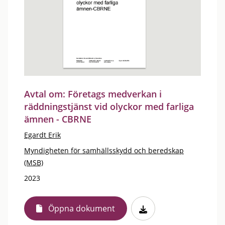
Avtal om: Företags medverkan i
räddningstjänst vid olyckor med farliga
ämnen - CBRNE
Egardt Erik
Myndigheten för samhällsskydd och beredskap
(MSB)
2023
Öppna dokument