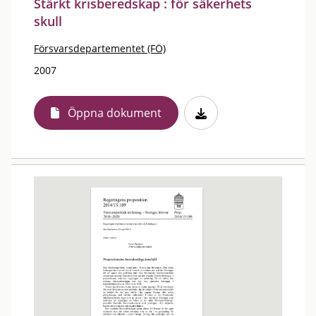
Stärkt krisberedskap : för säkerhets
skull
Försvarsdepartementet (FÖ)
2007
Öppna dokument