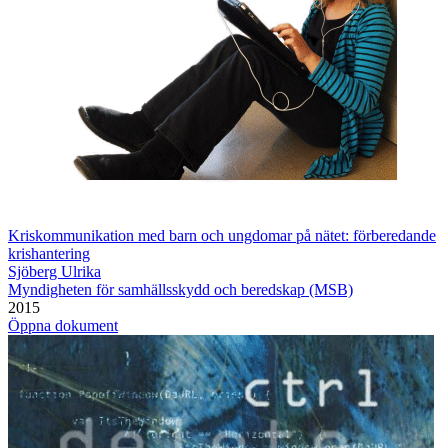
Kriskommunikation med barn och ungdomar på nätet: förberedande
krishantering
Sjöberg Ulrika
Myndigheten för samhällsskydd och beredskap (MSB)
2015
Öppna dokument