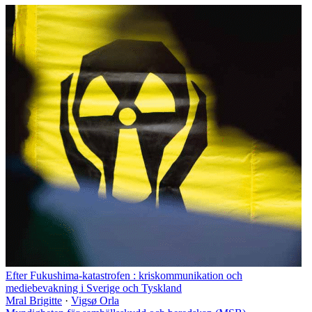
Efter Fukushima-katastrofen : kriskommunikation och
mediebevakning i Sverige och Tyskland
Mral Brigitte
·
Vigsø Orla