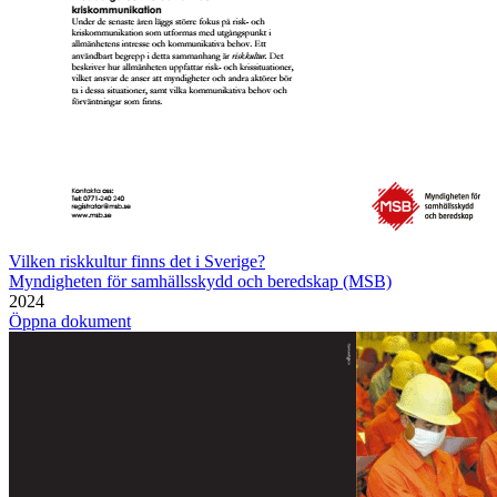
Vilken riskkultur finns det i Sverige?
Myndigheten för samhällsskydd och beredskap (MSB)
2024
Öppna dokument