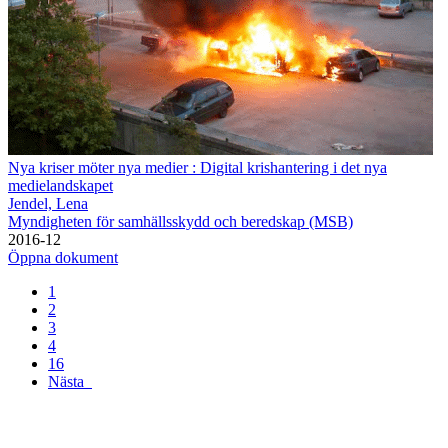
Nya kriser möter nya medier : Digital krishantering i det nya
medielandskapet
Jendel, Lena
Myndigheten för samhällsskydd och beredskap (MSB)
2016-12
Öppna dokument
1
2
3
4
16
Nästa