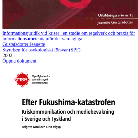
Informationsjuridik vid kriser : en studie om regelverk och praxis för
informationsarbete utanför det vardagliga
Gustafsdotter Jeanette
Styrelsen för psykologiskt försvar (SPF)
2002
Öppna dokument