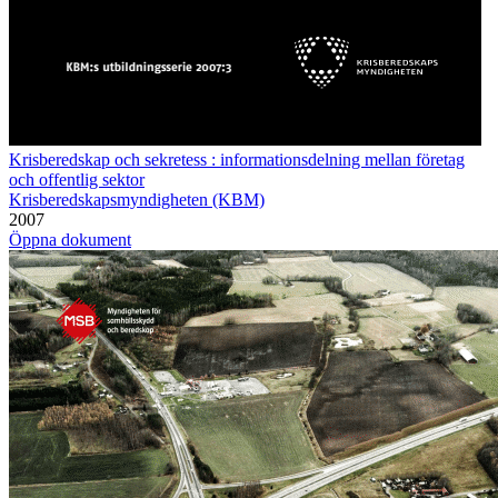
Krisberedskap och sekretess : informationsdelning mellan företag
och offentlig sektor
Krisberedskapsmyndigheten (KBM)
2007
Öppna dokument