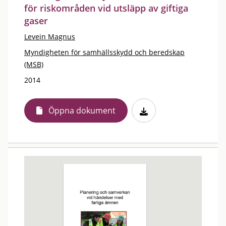
för riskområden vid utsläpp av giftiga
gaser
Levein Magnus
Myndigheten för samhällsskydd och beredskap
(MSB)
2014
Öppna dokument