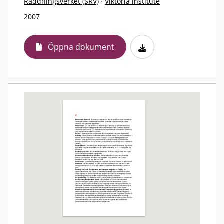
Räddningsverket (SRV)
·
Viktoria institute
2007
Öppna dokument