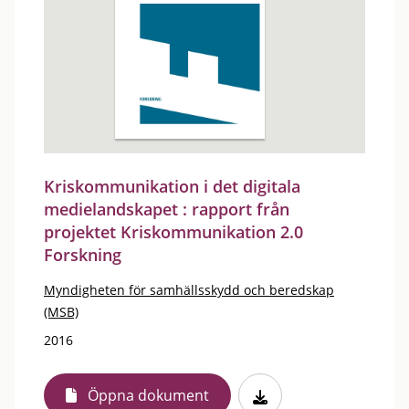
Kriskommunikation i det digitala
medielandskapet : rapport från
projektet Kriskommunikation 2.0
Forskning
Myndigheten för samhällsskydd och beredskap
(MSB)
2016
Öppna dokument