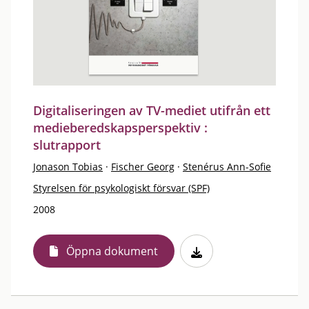
Digitaliseringen av TV-mediet utifrån ett
medieberedskapsperspektiv :
slutrapport
Jonason Tobias
·
Fischer Georg
·
Stenérus Ann-Sofie
Styrelsen för psykologiskt försvar (SPF)
2008
Öppna dokument