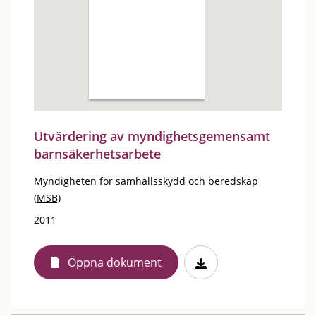
Utvärdering av myndighetsgemensamt
barnsäkerhetsarbete
Myndigheten för samhällsskydd och beredskap
(MSB)
2011
Öppna dokument