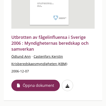
Utbrotten av fågelinfluensa i Sverige
2006 : Myndigheternas beredskap och
samverkan
Ödlund Ann
·
Castenfors Kerstin
Krisberedskapsmyndigheten (KBM)
2006-12-07
Öppna dokument