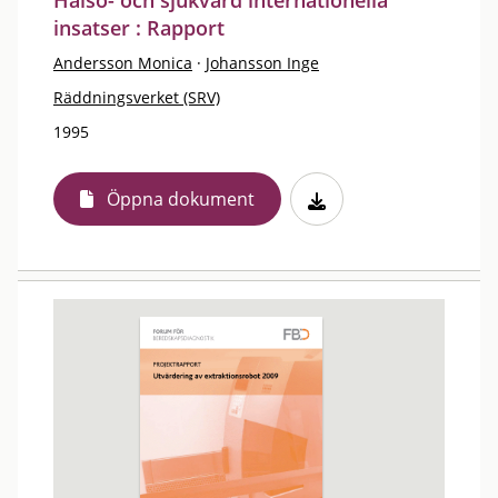
Hälso- och sjukvård internationella
insatser : Rapport
Andersson Monica
·
Johansson Inge
Räddningsverket (SRV)
1995
Öppna dokument