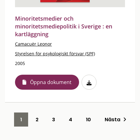
Minoritetsmedier och
minoritetsmediepolitik i Sverige : en
kartläggning
Camacuër Leonor
Styrelsen för psykologiskt försvar (SPF)
2005
Öppna dokument
1
2
3
4
10
Nästa