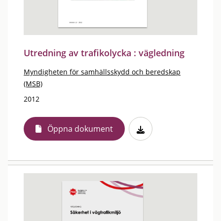
Utredning av trafikolycka : vägledning
Myndigheten för samhällsskydd och beredskap
(MSB)
2012
Öppna dokument