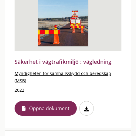
Säkerhet i vägtrafikmiljö : vägledning
Myndigheten för samhällsskydd och beredskap
(MSB)
2022
Öppna dokument