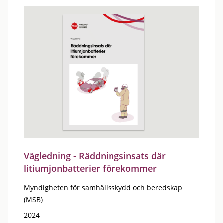
Vägledning - Räddningsinsats där
litiumjonbatterier förekommer
Myndigheten för samhällsskydd och beredskap
(MSB)
2024