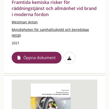
Framtida kemiska risker för
räddningstjänst och allmänhet vid brand
i moderna fordon
Westman Anton
Myndigheten för samhällsskydd och beredskap
(MSB)
2021
Öppna dokument