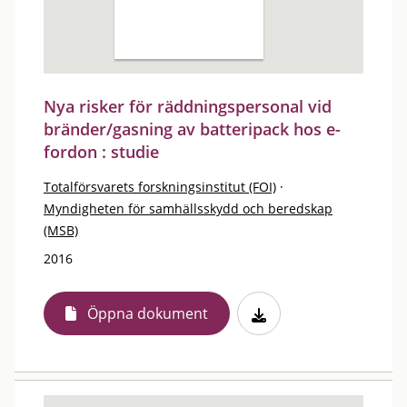
Nya risker för räddningspersonal vid
bränder/gasning av batteripack hos e-
fordon : studie
Totalförsvarets forskningsinstitut (FOI)
·
Myndigheten för samhällsskydd och beredskap
(MSB)
2016
Öppna dokument