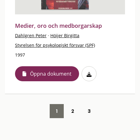
Medier, oro och medborgarskap
Dahlgren Peter
·
Höijer Birgitta
Styrelsen för psykologiskt försvar (SPF)
1997
Öppna dokument
1
2
3