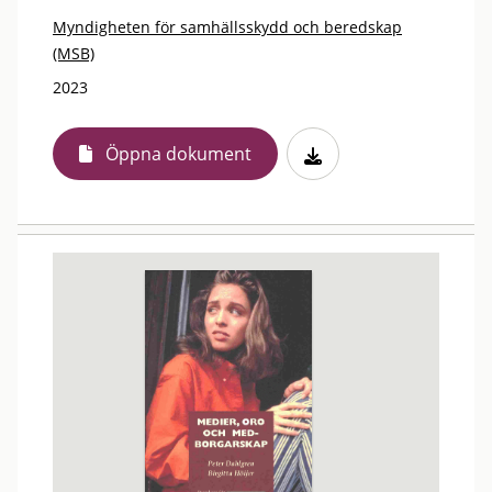
Myndigheten för samhällsskydd och beredskap
(MSB)
2023
Öppna dokument