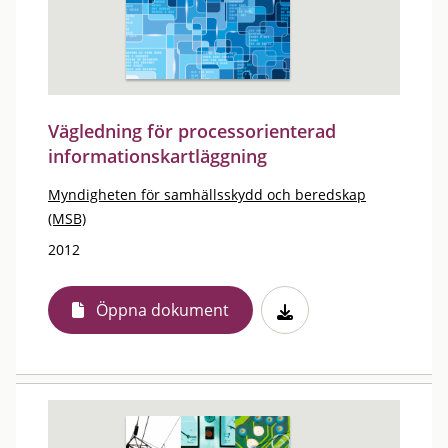
Vägledning för processorienterad
informationskartläggning
Myndigheten för samhällsskydd och beredskap
(MSB)
2012
Öppna dokument