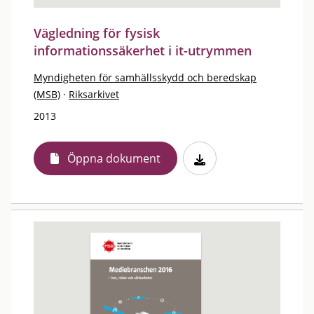
Vägledning för fysisk
informationssäkerhet i it-utrymmen
Myndigheten för samhällsskydd och beredskap
(MSB)
·
Riksarkivet
2013
Öppna dokument