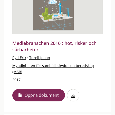
Mediebranschen 2016 : hot, risker och
sårbarheter
Ryd Erik
·
Turell Johan
Myndigheten för samhällsskydd och beredskap
(MSB)
2017
Öppna dokument