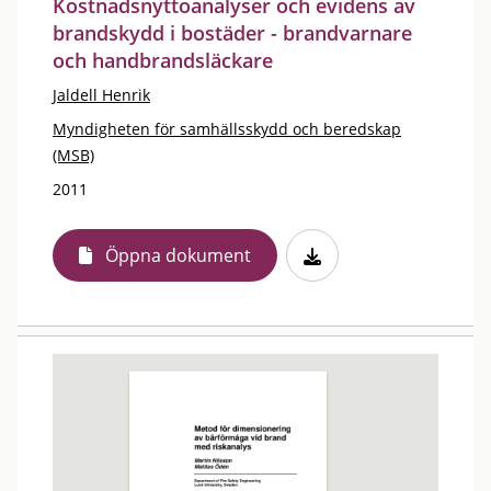
Kostnadsnyttoanalyser och evidens av
brandskydd i bostäder - brandvarnare
och handbrandsläckare
Jaldell Henrik
Myndigheten för samhällsskydd och beredskap
(MSB)
2011
Öppna dokument