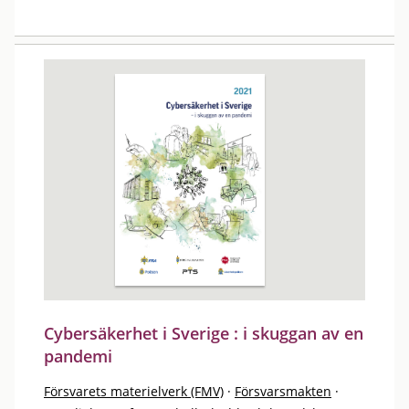
Cybersäkerhet i Sverige : i skuggan av en
pandemi
Försvarets materielverk (FMV)
·
Försvarsmakten
·