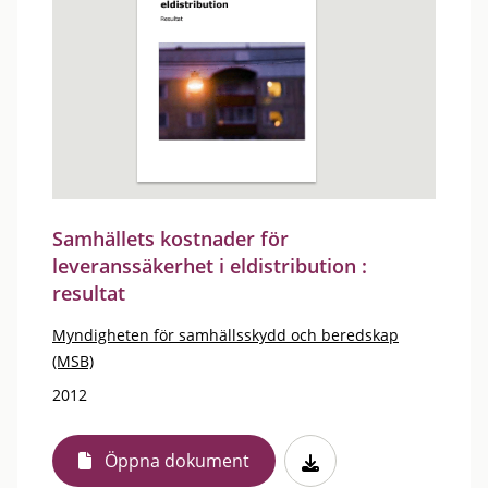
Samhällets kostnader för
leveranssäkerhet i eldistribution :
resultat
Myndigheten för samhällsskydd och beredskap
(MSB)
2012
Öppna dokument