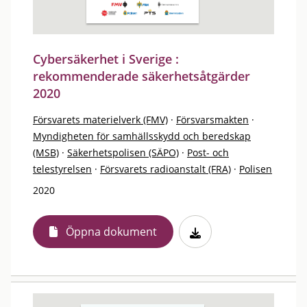
Cybersäkerhet i Sverige :
rekommenderade säkerhetsåtgärder
2020
Försvarets materielverk (FMV)
·
Försvarsmakten
·
Myndigheten för samhällsskydd och beredskap
(MSB)
·
Säkerhetspolisen (SÄPO)
·
Post- och
telestyrelsen
·
Försvarets radioanstalt (FRA)
·
Polisen
2020
Öppna dokument