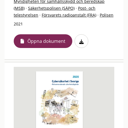
Myndigheten för samhällsskydd och beredskap
(MSB)
·
Säkerhetspolisen (SÄPO)
·
Post- och
telestyrelsen
·
Försvarets radioanstalt (FRA)
·
Polisen
2021
Öppna dokument