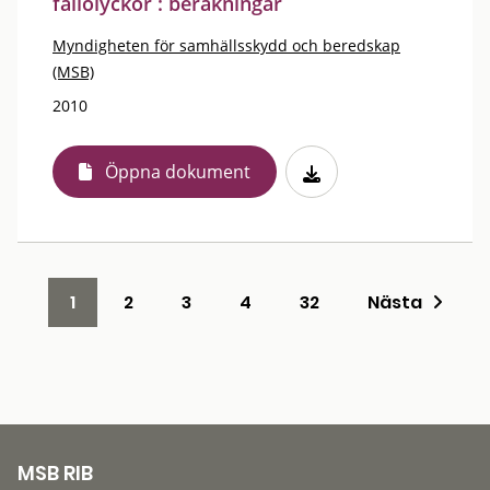
fallolyckor : beräkningar
Myndigheten för samhällsskydd och beredskap
(MSB)
2010
Öppna dokument
1
2
3
4
32
Nästa
MSB RIB