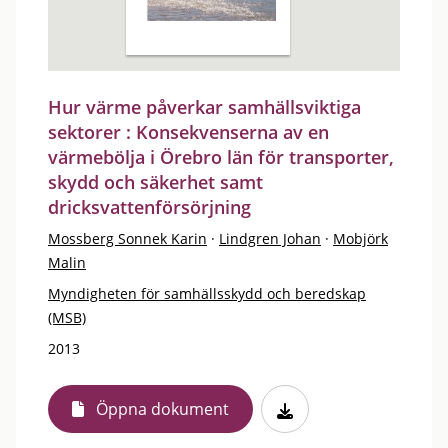
Hur värme påverkar samhällsviktiga
sektorer : Konsekvenserna av en
värmebölja i Örebro län för transporter,
skydd och säkerhet samt
dricksvattenförsörjning
Mossberg Sonnek Karin
·
Lindgren Johan
·
Mobjörk
Malin
Myndigheten för samhällsskydd och beredskap
(MSB)
2013
Öppna dokument