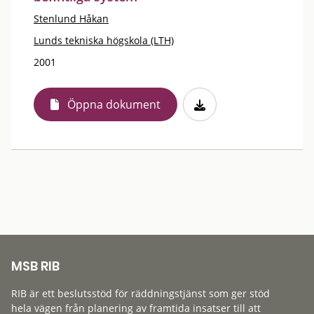
Stenlund Håkan
Lunds tekniska högskola (LTH)
2001
Öppna dokument
MSB RIB
RIB är ett beslutsstöd för räddningstjänst som ger stöd
hela vägen från planering av framtida insatser till att