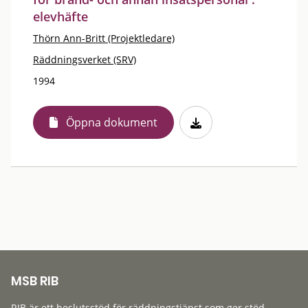
elevhäfte
Thörn Ann-Britt (Projektledare)
Räddningsverket (SRV)
1994
Öppna dokument
MSB RIB
RIB är ett beslutsstöd för räddningstjänst som ger stöd