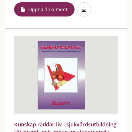
Öppna dokument
Kunskap räddar liv : sjukvårdsutbildning
för brand- och annan insatspersonal :