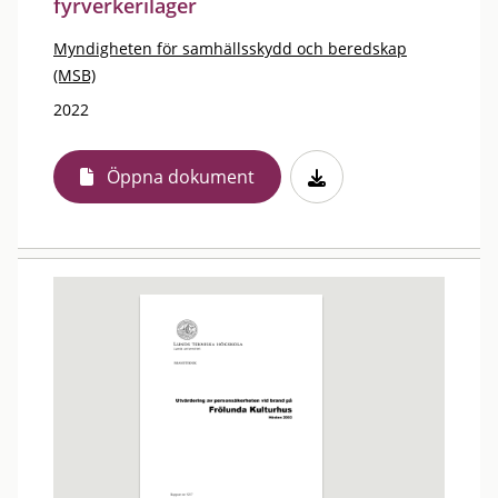
fyrverkerilager
Myndigheten för samhällsskydd och beredskap
(MSB)
2022
Öppna dokument