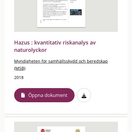
Hazus : kvantitativ riskanalys av
naturolyckor
Myndigheten för samhällsskydd och beredskap
(MSB)
2018
Öppna dokument