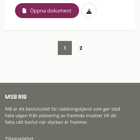
Öppna dokument
1
2
MSB RIB
RIB är ett beslutsstöd för räddningstjänst som ger stöd
hela vägen från planering av framtida insatser till att
fatta rätt beslut när olyckan är framme.
Tillgänglighet