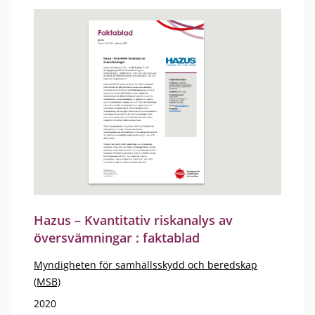
Hazus – Kvantitativ riskanalys av
översvämningar : faktablad
Myndigheten för samhällsskydd och beredskap
(MSB)
2020