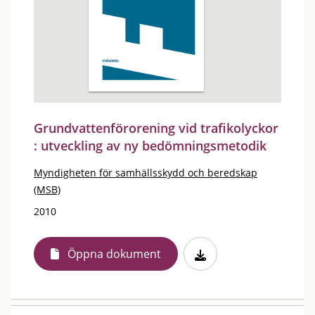
Grundvattenförorening vid trafikolyckor
: utveckling av ny bedömningsmetodik
Myndigheten för samhällsskydd och beredskap
(MSB)
2010
Öppna dokument