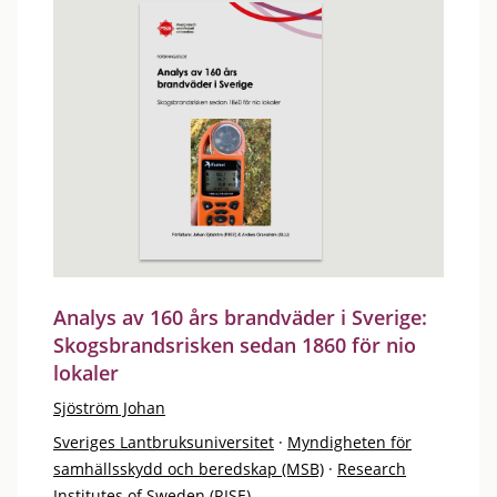
Analys av 160 års brandväder i Sverige:
Skogsbrandsrisken sedan 1860 för nio
lokaler
Sjöström Johan
Sveriges Lantbruksuniversitet
·
Myndigheten för
samhällsskydd och beredskap (MSB)
·
Research
Institutes of Sweden (RISE)