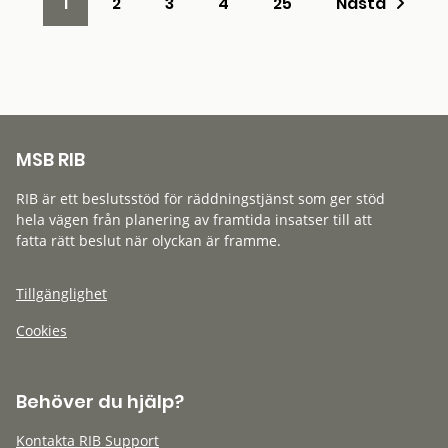
1
2
3
4
25
Nästa
MSB RIB
RIB är ett beslutsstöd för räddningstjänst som ger stöd
hela vägen från planering av framtida insatser till att
fatta rätt beslut när olyckan är framme.
Tillgänglighet
Cookies
Behöver du hjälp?
Kontakta RIB Support