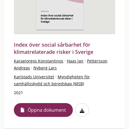
Index över social sårbarhet för
klimatrelaterade risker i Sverige
Karagiorgos Konstantinos
·
Haas Jan
·
Pettersson
Andreas
·
Nyberg Lars
Karlstads Universitet
·
Myndigheten för
samhällsskydd och beredskap (MSB)
2021
Öppna dokument