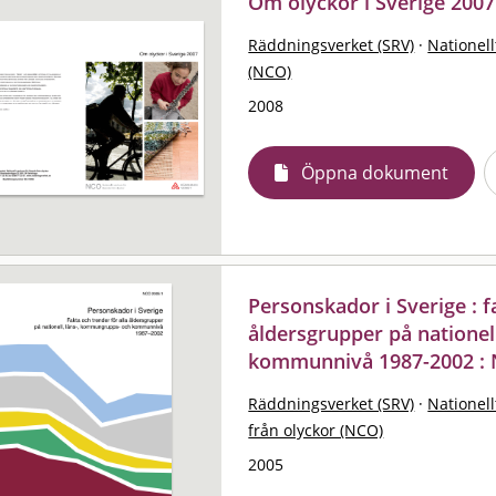
Om olyckor i Sverige 2007
Räddningsverket (SRV)
·
Nationell
(NCO)
2008
Öppna dokument
Personskador i Sverige : f
åldersgrupper på natione
kommunnivå 1987-2002 : 
Räddningsverket (SRV)
·
Nationell
från olyckor (NCO)
2005