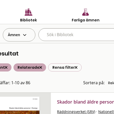
Bibliotek
Farliga ämnen
Ämnen
esultat
änt
Relaterade
Rensa filter
äffar: 1-10 av 86
Sortera på:
Skador bland äldre person
Räddningsverket (SRV)
·
Nationell