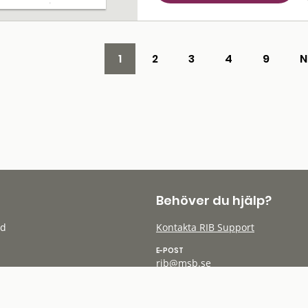
1
2
3
4
9
N
Behöver du hjälp?
öd
Kontakta RIB Support
E-POST
rib@msb.se