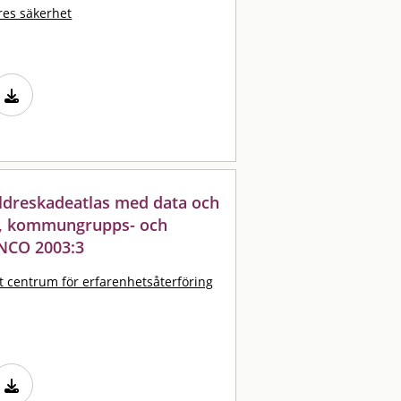
res säkerhet
 äldreskadeatlas med data och
s-, kommungrupps- och
NCO 2003:3
t centrum för erfarenhetsåterföring