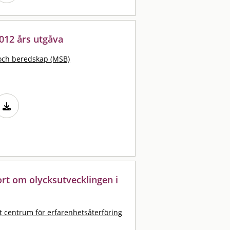
2012 års utgåva
och beredskap (MSB)
port om olycksutvecklingen i
t centrum för erfarenhetsåterföring