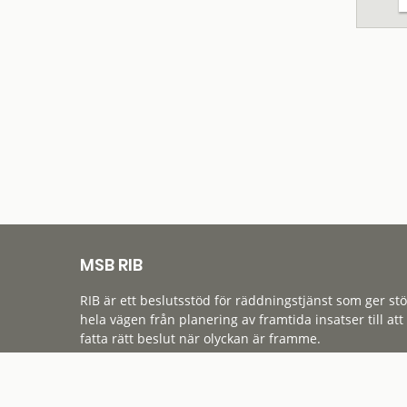
MSB RIB
RIB är ett beslutsstöd för räddningstjänst som ger st
hela vägen från planering av framtida insatser till att
fatta rätt beslut när olyckan är framme.
Tillgänglighet
Cookies