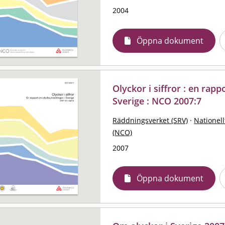
2004
Öppna dokument
Olyckor i siffror : en rap
Sverige : NCO 2007:7
Räddningsverket (SRV)
·
Nationell
(NCO)
2007
Öppna dokument