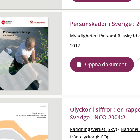
Personskador i Sverige : 
Myndigheten för samhällsskydd 
2012
Öppna dokument
Olyckor i siffror : en rap
Sverige : NCO 2004:2
Räddningsverket (SRV)
·
Nationell
från olyckor (NCO)