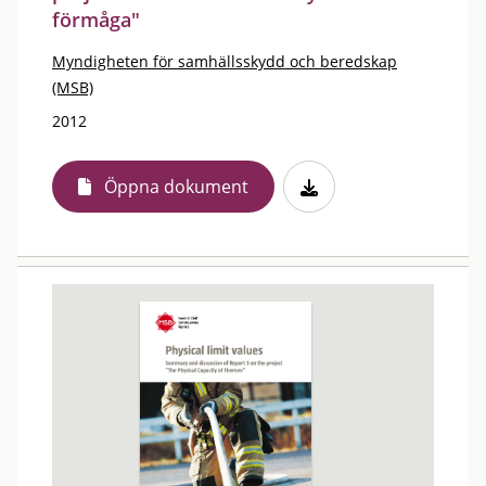
förmåga"
Myndigheten för samhällsskydd och beredskap
(MSB)
2012
Öppna dokument