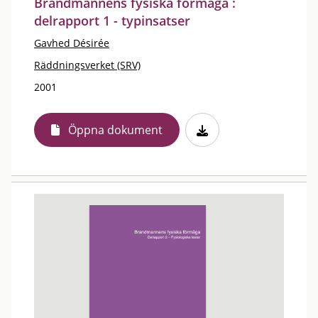
Brandmannens fysiska förmåga :
delrapport 1 - typinsatser
Gavhed Désirée
Räddningsverket (SRV)
2001
Öppna dokument