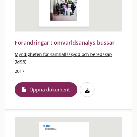
Förändringar : omvärldsanalys bussar
Myndigheten för samhällsskydd och beredskap
(MSB)
2017
Öppna dokument