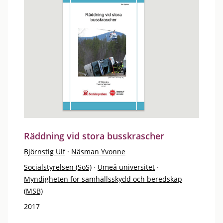
Räddning vid stora busskrascher
Björnstig Ulf
·
Näsman Yvonne
Socialstyrelsen (SoS)
·
Umeå universitet
·
Myndigheten för samhällsskydd och beredskap
(MSB)
2017