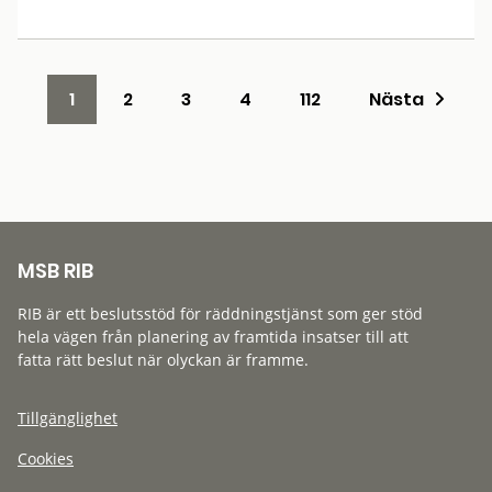
1
2
3
4
112
Nästa
MSB RIB
RIB är ett beslutsstöd för räddningstjänst som ger stöd
hela vägen från planering av framtida insatser till att
fatta rätt beslut när olyckan är framme.
Tillgänglighet
Cookies