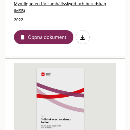
Myndigheten för samhällsskydd och beredskap
(MSB)
2022
Öppna dokument