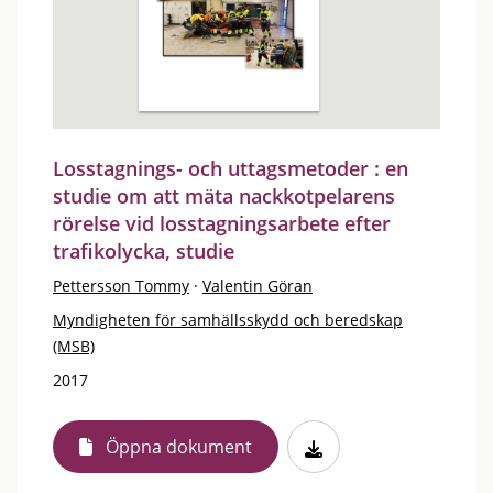
Losstagnings- och uttagsmetoder : en
studie om att mäta nackkotpelarens
rörelse vid losstagningsarbete efter
trafikolycka, studie
Pettersson Tommy
·
Valentin Göran
Myndigheten för samhällsskydd och beredskap
(MSB)
2017
Öppna dokument