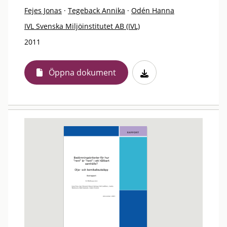
Fejes Jonas
·
Tegeback Annika
·
Odén Hanna
IVL Svenska Miljöinstitutet AB (IVL)
2011
Öppna dokument