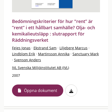
Bedömningskriterier för hur "rent” är
”rent” i ett hållbart samhälle? Olja- och
kemikalieutsläpp : slutrapport för
Räddningsverket
Fejes Jonas
·
Ekstrand Sam
·
Liljeberg Marcus
·
Lindblom Erik
·
Martinsson Annika
·
Sanctuary Mark
·
Svenson Anders
IVL Svenska Miljöinstitutet AB (IVL)
2007
Öppna dokument