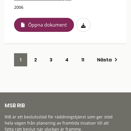
2006
Öppna dokument
1
2
3
4
11
Nästa
MSB RIB
RIB är ett beslutsstöd för räddningstjänst som ger stöd
hela vägen från planering av framtida insatser till att
fatta rätt beslut när olyckan är framme.