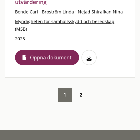
utvärdering
Bonde Carl
·
Broström Linda
·
Nejad Shirafkan Nina
Myndigheten för samhällsskydd och beredskap
(MSB)
2025
Öppna dokument
1
2