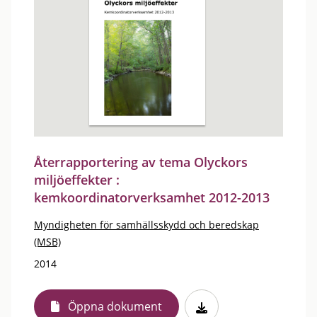
Återrapportering av tema Olyckors
miljöeffekter :
kemkoordinatorverksamhet 2012-2013
Myndigheten för samhällsskydd och beredskap
(MSB)
2014
Öppna dokument