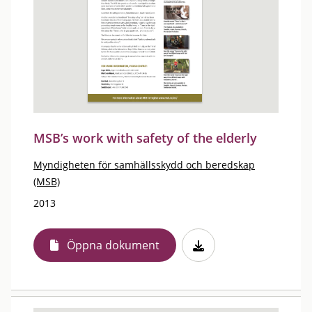
MSB’s work with safety of the elderly
Myndigheten för samhällsskydd och beredskap
(MSB)
2013
Öppna dokument