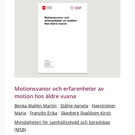
Motionsvanor och erfarenheter av
motion hos äldre vuxna
Benka Wallén Martin
·
Ståhle Agneta
·
Hagströmer
Maria
·
Franzén Erika
·
Skavberg Roaldsen Kirsti
Myndigheten för samhällsskydd och beredskap
(MSB)