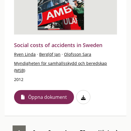
Social costs of accidents in Sweden
Ryen Linda
·
Berglöf Jan
·
Olofsson Sara
Myndigheten för samhällsskydd och beredskap
(MSB)
2012
Öppna dokument