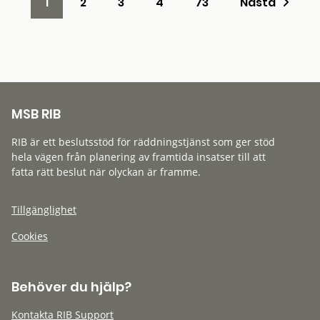
1
2
3
4
73
Nästa
MSB RIB
RIB är ett beslutsstöd för räddningstjänst som ger stöd
hela vägen från planering av framtida insatser till att
fatta rätt beslut när olyckan är framme.
Tillgänglighet
Cookies
Behöver du hjälp?
Kontakta RIB Support