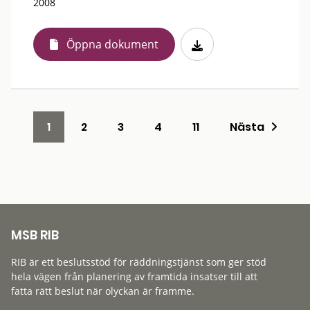
2008
Öppna dokument
1
2
3
4
11
Nästa
MSB RIB
RIB är ett beslutsstöd för räddningstjänst som ger stöd
hela vägen från planering av framtida insatser till att
fatta rätt beslut när olyckan är framme.