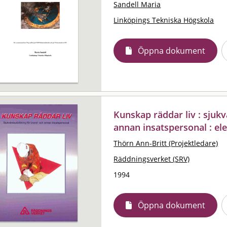
Sandell Maria
Linköpings Tekniska Högskola
Öppna dokument
Kunskap räddar liv : sjuk
annan insatspersonal : el
Thörn Ann-Britt (Projektledare)
Räddningsverket (SRV)
1994
Öppna dokument