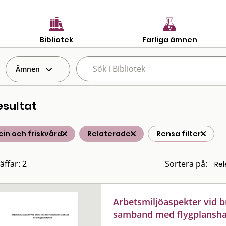
Bibliotek
Farliga ämnen
Ämnen
esultat
in och friskvård
Relaterade
Rensa filter
äffar: 2
Sortera på:
Arbetsmiljöaspekter vid b
samband med flygplansha