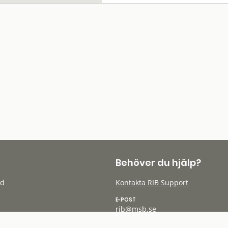
Behöver du hjälp?
öd
Kontakta RIB Support
E-POST
rib@msb.se