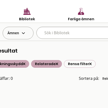
Bibliotek
Farliga ämnen
Ämnen
esultat
lkningsskydd
Relaterade
Rensa filter
äffar: 0
Sortera på: