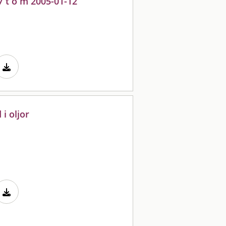
7 t o m 2005-01-12
i oljor