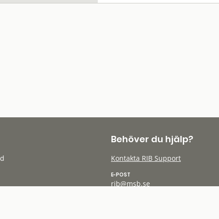
Behöver du hjälp?
öd
Kontakta RIB Support
E-POST
rib@msb.se