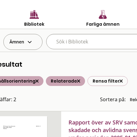
Bibliotek
Farliga ämnen
Ämnen
esultat
ällsorientering
Relaterade
Rensa filter
äffar: 2
Sortera på:
Rapport över av SRV samor
skadade och avlidna sven