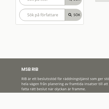
MSB RIB
RIB är ett beslutsstöd för räddningstjänst som ger st
hela vägen från planering av framtida insatser till att
fatta rätt beslut när olyckan är framme.
Tillgänglighet
Cookies