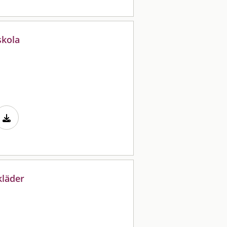
skola
kläder