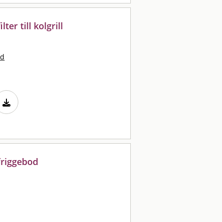
ter till kolgrill
nd
friggebod