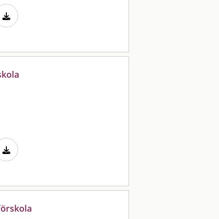
skola
förskola