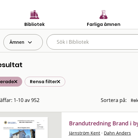
Bibliotek
Farliga ämnen
Ämnen
esultat
terade
Rensa filter
räffar: 1-10 av 952
Sortera på:
Brandutredning Brand i b
Järnström Kent
·
Dahn Anders