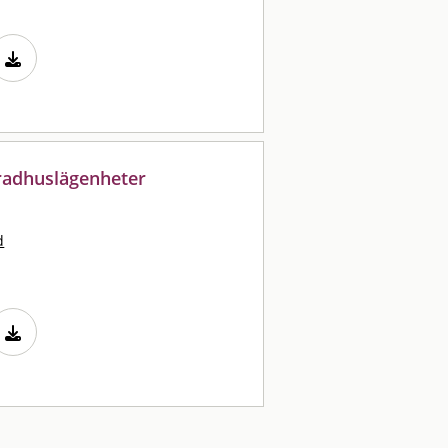
 radhuslägenheter
d