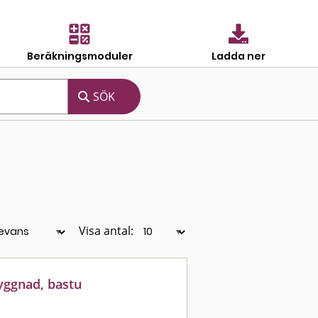
Beräkningsmoduler
Ladda ner
Visa antal:
yggnad, bastu