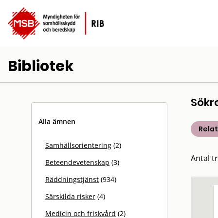
Bibliotek
Sökr
Alla ämnen
Rela
Samhällsorientering
(2)
Antal t
Beteendevetenskap
(3)
Räddningstjänst
(934)
Särskilda risker
(4)
Medicin och friskvård
(2)