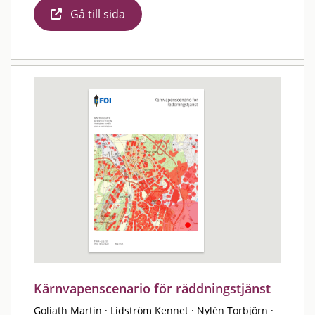
Gå till sida
Kärnvapenscenario för räddningstjänst
Goliath Martin
·
Lidström Kennet
·
Nylén Torbjörn
·