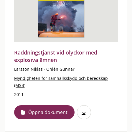
Räddningstjänst vid olyckor med
explosiva ämnen
Larsson Niklas
·
Ohlén Gunnar
Myndigheten för samhällsskydd och beredskap
(MSB)
2011
Öppna dokument