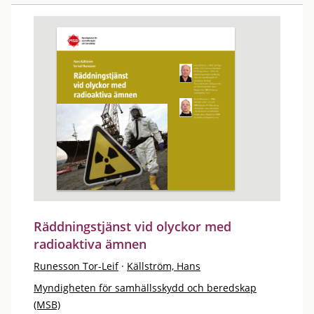
Räddningstjänst vid olyckor med
radioaktiva ämnen
Runesson Tor-Leif
·
Källström, Hans
Myndigheten för samhällsskydd och beredskap
(MSB)