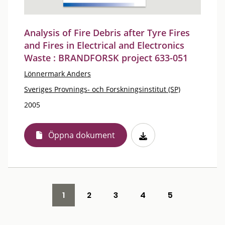
Analysis of Fire Debris after Tyre Fires
and Fires in Electrical and Electronics
Waste : BRANDFORSK project 633-051
Lönnermark Anders
Sveriges Provnings- och Forskningsinstitut (SP)
2005
Öppna dokument
1
2
3
4
5