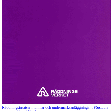
Räddningsinsatser i tunnlar och undermarksanläggningar : Förstudie