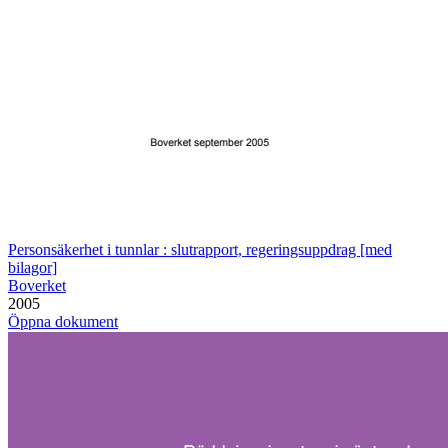
Personsäkerhet i tunnlar : slutrapport, regeringsuppdrag [med
bilagor]
Boverket
2005
Öppna dokument