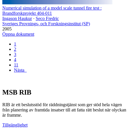
Numerical simulation of a model scale tunnel fire test :
Brandforskprojekt 404-011
Ingason Haukur
·
Seco Fredric
Sveriges Provnings- och Forskningsinstitut (SP)
2005
Öppna dokument
1
2
3
4
11
Nästa
MSB RIB
RIB är ett beslutsstöd för räddningstjänst som ger stöd hela vägen
från planering av framtida insatser till att fatta rätt beslut när olyckan
är framme.
Tillgänglighet