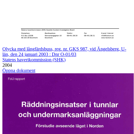
Olycka med långfärdsbuss, reg. nr. GKS 987, vid Ängelsberg, U-
län, den 24 januari 2003 : Dnr O-01/03
Statens haverikommission (SHK)
2004
Öppna dokument