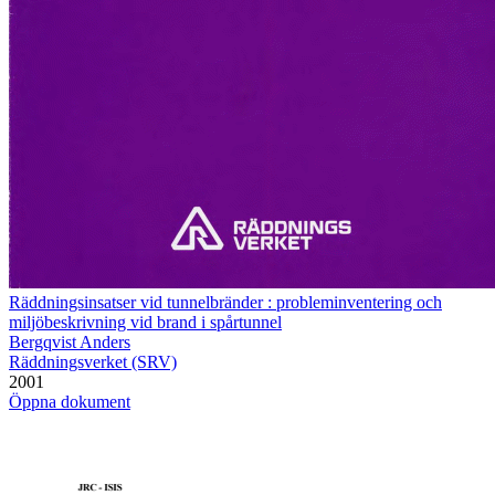
Räddningsinsatser vid tunnelbränder : probleminventering och
miljöbeskrivning vid brand i spårtunnel
Bergqvist Anders
Räddningsverket (SRV)
2001
Öppna dokument