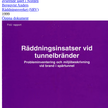
avseende läget i Norden
Bergqvist Anders
Räddningsverket (SRV)
1999
Öppna dokument