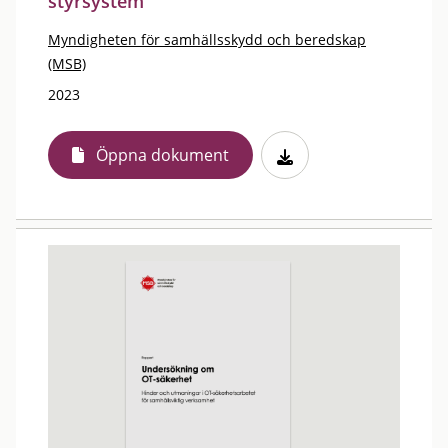
styrsystem
Myndigheten för samhällsskydd och beredskap
(MSB)
2023
Öppna dokument