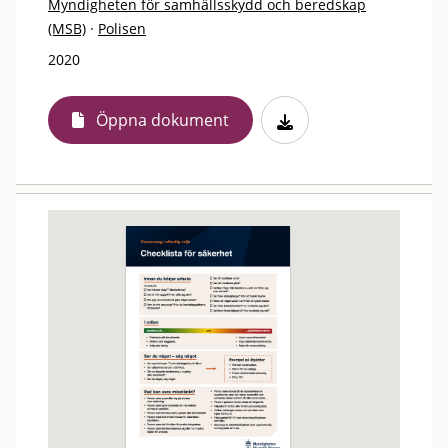
Myndigheten för samhällsskydd och beredskap
(MSB)
·
Polisen
2020
Öppna dokument