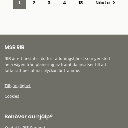
1
2
3
4
18
Nästa
MSB RIB
RIB är ett beslutsstöd för räddningstjänst som ger stöd
hela vägen från planering av framtida insatser till att
fatta rätt beslut när olyckan är framme.
Tillgänglighet
Cookies
Behöver du hjälp?
Kontakta RIB Support