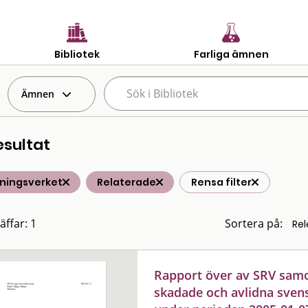
Bibliotek
Farliga ämnen
Ämnen
esultat
ningsverket
Relaterade
Rensa filter
äffar: 1
Sortera på:
Rapport över av SRV samor
skadade och avlidna sven