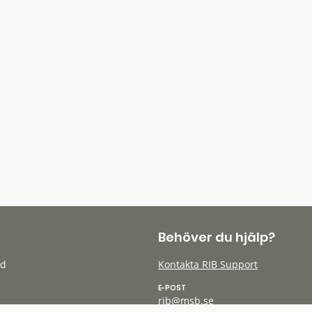
Behöver du hjälp?
öd
Kontakta RIB Support
E-POST
rib@msb.se