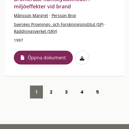
miljöeffekter vid brand
Månsson Margret
·
Persson Bror
Sveriges Provnings- och Forskningsinstitut (SP)
·
Räddningsverket (SRV)
1997
Öppna dokument
1
2
3
4
5