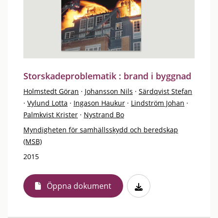
Storskadeproblematik : brand i byggnad
Holmstedt Göran
·
Johansson Nils
·
Särdqvist Stefan
·
Vylund Lotta
·
Ingason Haukur
·
Lindström Johan
·
Palmkvist Krister
·
Nystrand Bo
Myndigheten för samhällsskydd och beredskap
(MSB)
2015
Öppna dokument