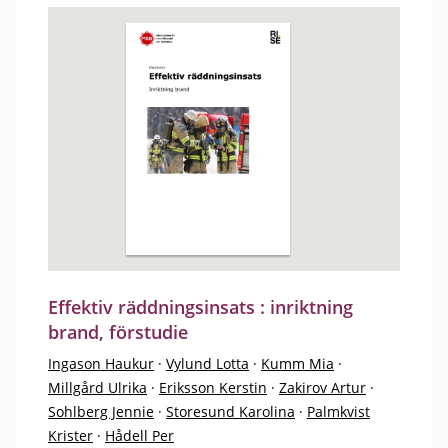
Effektiv räddningsinsats : inriktning
brand, förstudie
Ingason Haukur
·
Vylund Lotta
·
Kumm Mia
·
Millgård Ulrika
·
Eriksson Kerstin
·
Zakirov Artur
·
Sohlberg Jennie
·
Storesund Karolina
·
Palmkvist
Krister
·
Hådell Per