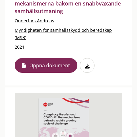
mekanismerna bakom en snabbväxande
samhällsutmaning
Önnerfors Andreas
Myndigheten för samhällsskydd och beredskap
(MSB)
2021
Öppna dokument