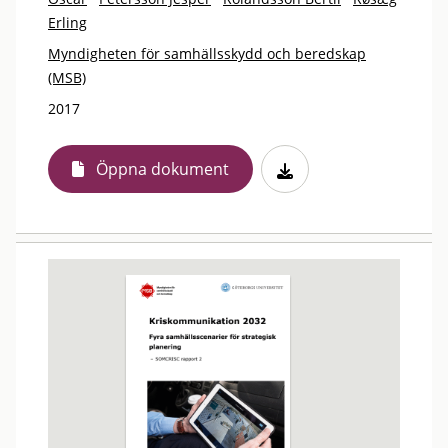
Erling
Myndigheten för samhällsskydd och beredskap
(MSB)
2017
Öppna dokument