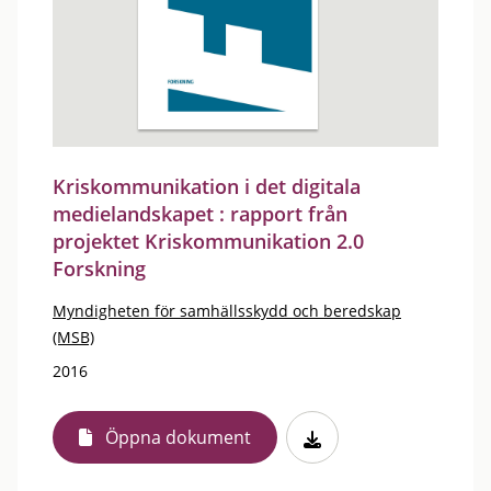
Kriskommunikation i det digitala
medielandskapet : rapport från
projektet Kriskommunikation 2.0
Forskning
Myndigheten för samhällsskydd och beredskap
(MSB)
2016
Öppna dokument