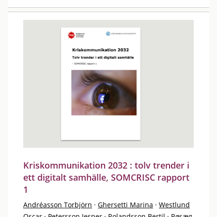
Kriskommunikation 2032 : tolv trender i
ett digitalt samhälle, SOMCRISC rapport
1
Andréasson Torbjörn
·
Ghersetti Marina
·
Westlund
Oscar
·
Petersson Jesper
·
Rolandsson Bertil
·
Røsæg