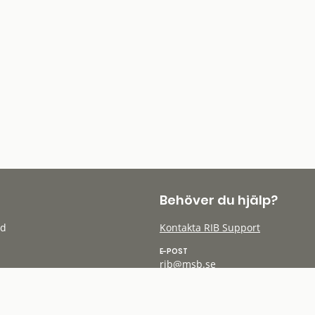
Behöver du hjälp?
öd
Kontakta RIB Support
E-POST
rib@msb.se