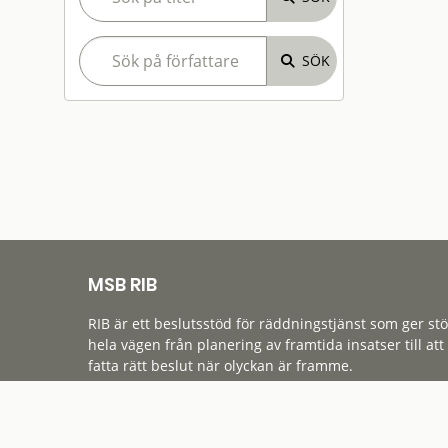
MSB RIB
RIB är ett beslutsstöd för räddningstjänst som ger st
hela vägen från planering av framtida insatser till att
fatta rätt beslut när olyckan är framme.
Tillgänglighet
Cookies