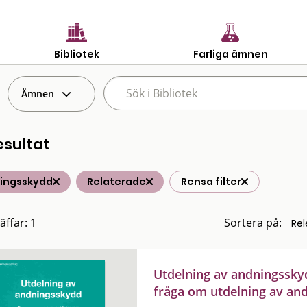
Bibliotek
Farliga ämnen
Ämnen
esultat
ingsskydd
Relaterade
Rensa filter
äffar: 1
Sortera på:
Utdelning av andningssky
fråga om utdelning av an