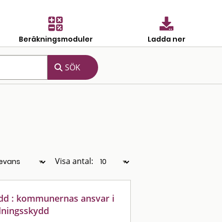
Beräkningsmoduler
Ladda ner
Visa antal:
dd : kommunernas ansvar i
dningsskydd