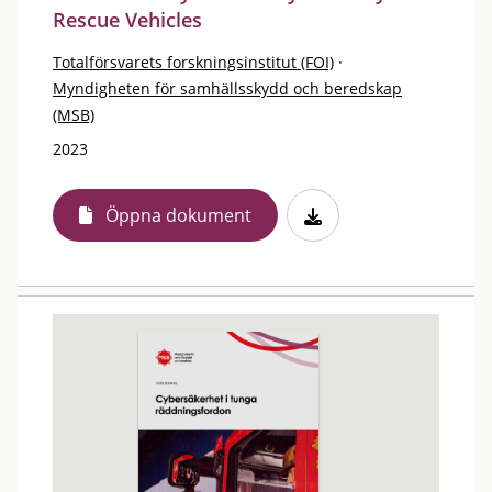
Rescue Vehicles
Totalförsvarets forskningsinstitut (FOI)
·
Myndigheten för samhällsskydd och beredskap
(MSB)
2023
Öppna dokument