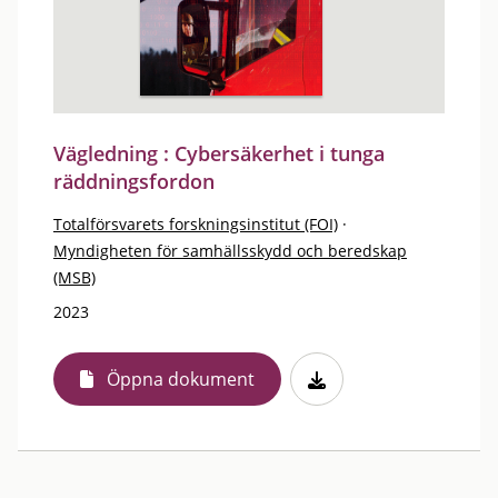
Vägledning : Cybersäkerhet i tunga
räddningsfordon
Totalförsvarets forskningsinstitut (FOI)
·
Myndigheten för samhällsskydd och beredskap
(MSB)
2023
Öppna dokument