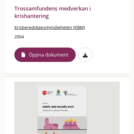
Trossamfundens medverkan i
krishantering
Krisberedskapsmyndigheten (KBM)
2004
Öppna dokument