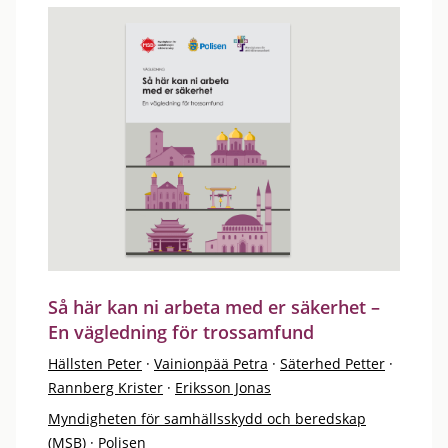
Så här kan ni arbeta med er säkerhet –
En vägledning för trossamfund
Hällsten Peter
·
Vainionpää Petra
·
Säterhed Petter
·
Rannberg Krister
·
Eriksson Jonas
Myndigheten för samhällsskydd och beredskap
(MSB)
·
Polisen