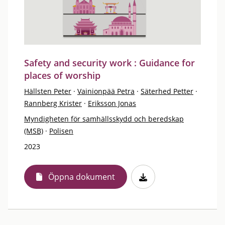
Safety and security work : Guidance for
places of worship
Hällsten Peter
·
Vainionpää Petra
·
Säterhed Petter
·
Rannberg Krister
·
Eriksson Jonas
Myndigheten för samhällsskydd och beredskap
(MSB)
·
Polisen
2023
Öppna dokument